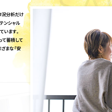
市況分析だけ
テンシャル
ています。
って蓄積して
まざまな「安