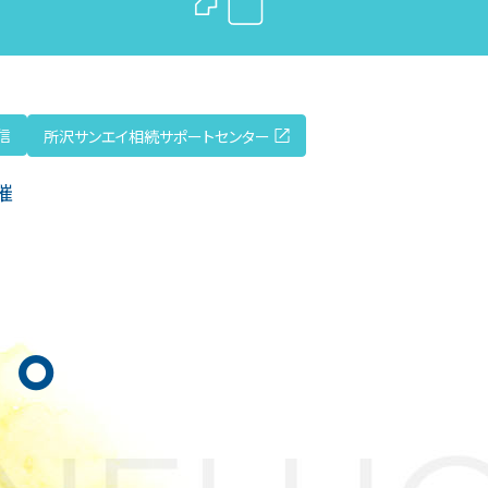
信
所沢サンエイ相続サポートセンター
催
」
。