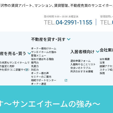
所沢市の賃貸アパート、マンション、賃貸管理、
不動産売買のサンエイホー
受付時間 9:00～18:00 水曜定休
管理部問い
TEL.
04-2991-1155
TEL.
不動産を貸す・託す
オーナー様向けホーム
会社案
入居者様向け
サンエイホームの強み
産を売る・買う
管理メニュー
当社が選ばれる理由
会社概要
退去申請フォーム
の売買もサンエイホームで
専門力
沿革
入居時やることリスト
の査定と売却
先進力
店舗アクセ
住まいのトラブル
件を探す（とこ部屋サイト）
対応力
スタッフ紹
所沢のおすすめ情報
オーナー様の声
採用
セミナーのご案内
相続サポートセンター
オーナー通信
す
〜サンエイホームの強み〜